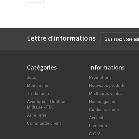
Lettre d'informations
Catégories
Informations
Jeux
Promotions
Modélisme
Nouveaux produits
Tir de loisir
Meilleures ventes
Aventures - Outdoor -
Nos magasins
Militaire - FDO
Contactez-nous
Armurerie
Accueil
Commande client
Livraison
C.G.V