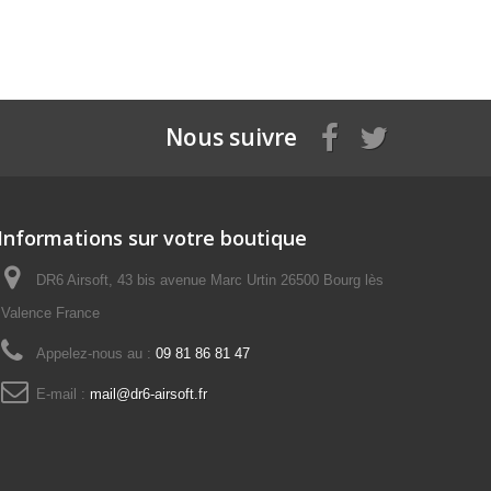
Nous suivre
Informations sur votre boutique
DR6 Airsoft, 43 bis avenue Marc Urtin 26500 Bourg lès
Valence France
Appelez-nous au :
09 81 86 81 47
E-mail :
mail@dr6-airsoft.fr