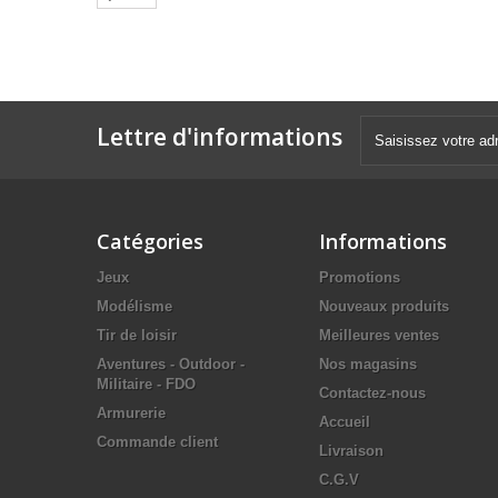
Lettre d'informations
Catégories
Informations
Jeux
Promotions
Modélisme
Nouveaux produits
Tir de loisir
Meilleures ventes
Aventures - Outdoor -
Nos magasins
Militaire - FDO
Contactez-nous
Armurerie
Accueil
Commande client
Livraison
C.G.V